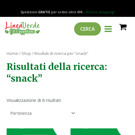
Popolarità
Vai
al
Spedizioni
GRATIS
per ordini oltre 69€ -
Inizia lo shopping!
contenuto
MAIN
Cerca
CERCA
MENU
Home
/
Shop
/ Risultati di ricerca per “snack”
Risultati della ricerca:
“snack”
Visualizzazione di 6 risultati