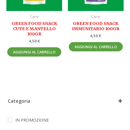
Cane
Cane
GREEN FOOD SNACK
GREEN FOOD SNACK
CUTE E MANTELLO
IMMUNITARIO 100GR
100GR
4,50
€
4,50
€
AGGIUNGI AL CARRELLO
AGGIUNGI AL CARRELLO
Categoria
Cane
IN PROMOZIONE
Gatto