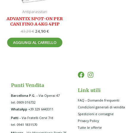
Antiparassitari
ADVANTIX SPOT-ON PER
CANI FINO A 4KG 4PIP
43,20
€
24,90
€
AGGIUNGI AL CARRELLO
Punti Vendita
Link utili
Barcellona P.G
.
– Via Operai 47
FAQ – Domande frequenti
tel. 0909 016732
Condizioni generali di vendita
WhatsApp
+39 329 6443311
Spedizioni e consegne
Patti
– Via Fratelli Cervi 7/d
Privacy Policy
tel. 0941 1831570
Tutte le offerte
Milazzo
– Via Massimiliano Regis 76