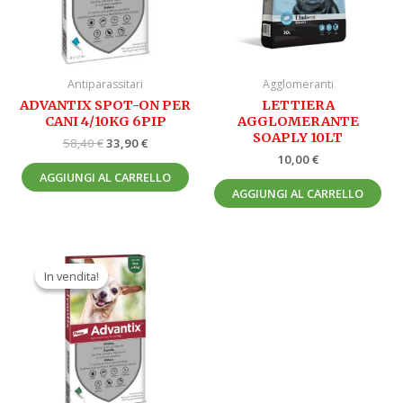
Antiparassitari
Agglomeranti
ADVANTIX SPOT-ON PER
LETTIERA
CANI 4/10KG 6PIP
AGGLOMERANTE
SOAPLY 10LT
58,40
€
33,90
€
10,00
€
AGGIUNGI AL CARRELLO
AGGIUNGI AL CARRELLO
Il
Il
prezzo
prezzo
In vendita!
In vendita!
originale
attuale
era:
è:
43,20 €.
24,90 €.