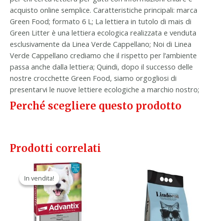
acquisto online semplice. Caratteristiche principali: marca
Green Food; formato 6 L; La lettiera in tutolo di mais di
Green Litter è una lettiera ecologica realizzata e venduta
esclusivamente da Linea Verde Cappellano; Noi di Linea
Verde Cappellano crediamo che il rispetto per l’ambiente
passa anche dalla lettiera; Quindi, dopo il successo delle
nostre crocchette Green Food, siamo orgogliosi di
presentarvi le nuove lettiere ecologiche a marchio nostro;
Perché scegliere questo prodotto
Prodotti correlati
Il
Il
prezzo
prezzo
In vendita!
In vendita!
originale
attuale
era:
è:
58,40 €.
33,90 €.