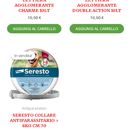
AGGLOMERANTE
AGGLOMERANTE
CHARME 10LT
DOUBLE ACTION 10LT
10,00
€
10,00
€
AGGIUNGI AL CARRELLO
AGGIUNGI AL CARRELLO
Il
Il
prezzo
prezzo
In vendita!
In vendita!
originale
attuale
era:
è:
58,70 €.
32,90 €.
Antiparassitari
SERESTO COLLARE
ANTIPARASSITARIO >
8KG CM 70