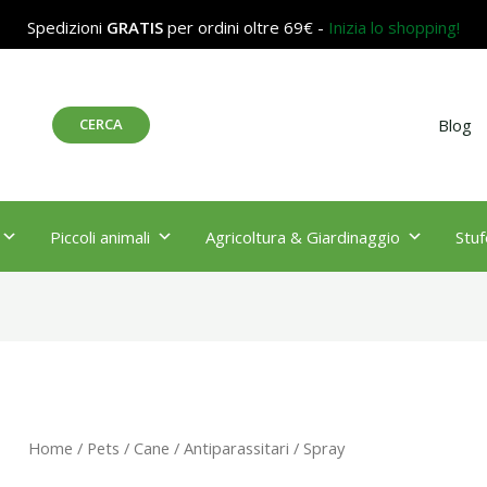
Spedizioni
GRATIS
per ordini oltre 69€ -
Inizia lo shopping!
Cerca
CERCA
Blog
Piccoli animali
Agricoltura & Giardinaggio
Stuf
Home
/
Pets
/
Cane
/
Antiparassitari
/ Spray