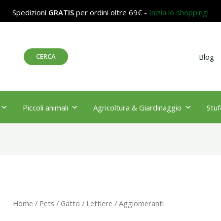
Spedizioni
GRATIS
per ordini oltre 69€ -
Inizia lo shopping!
Cerca
CERCA
Blog
Piccoli animali
Agricoltura & Giardinaggio
Stuf
Home
/
Pets
/
Gatto
/
Lettiere
/ Agglomeranti