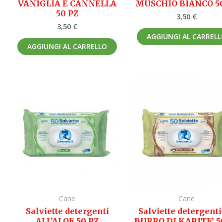
VANIGLIA E CANNELLA
MUSCHIO BIANCO 5
50 PZ
3,50
€
3,50
€
AGGIUNGI AL CARREL
AGGIUNGI AL CARRELLO
Cane
Cane
Salviette detergenti
Salviette detergent
ALL’ALOE 50 PZ
BURRO DI KARITE’ 5