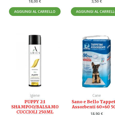
18,00
€
3,50
€
AGGIUNGI AL CARRELLO
AGGIUNGI AL CARREL
Igiene
Cane
PUPPY 2:1
Sano e Bello Tappet
SHAMPOO/BALSAMO
Assorbenti 60×60 5
CUCCIOLI 250ML
18,90
€