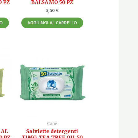
0 PZ
BALSAMO 50 PZ
3,50
€
LO
AGGIUNGI AL CARRELLO
Cane
i AL
Salviette detergenti
0 PZ
TIMO, TEA TREE OIL 50