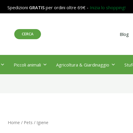
Spedizioni
GRATIS
per ordini oltre 69€ -
Inizia lo shopping!
Cerca
CERCA
Blog
Piccoli animali
Agricoltura & Giardinaggio
Stuf
Home
/
Pets
/ Igiene