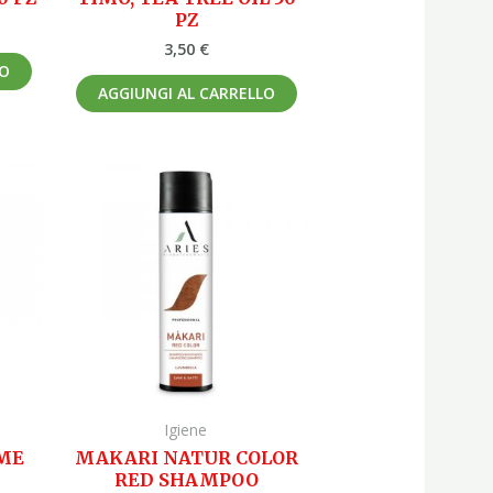
PZ
3,50
€
LO
AGGIUNGI AL CARRELLO
Igiene
ME
MAKARI NATUR COLOR
RED SHAMPOO