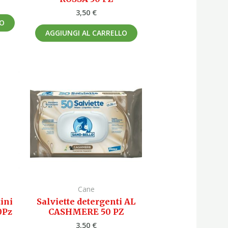
3,50
€
LO
AGGIUNGI AL CARRELLO
Cane
ini
Salviette detergenti AL
0Pz
CASHMERE 50 PZ
3,50
€