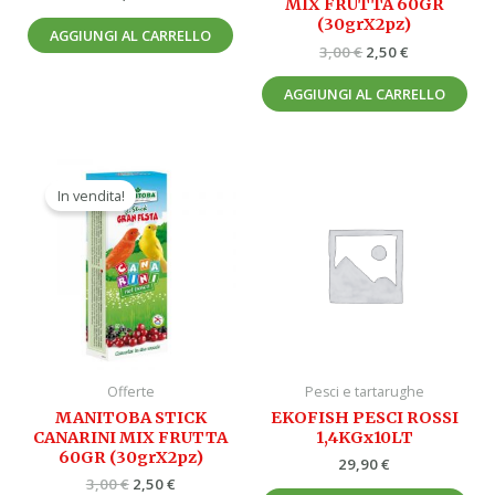
MIX FRUTTA 60GR
(30grX2pz)
AGGIUNGI AL CARRELLO
3,00
€
2,50
€
AGGIUNGI AL CARRELLO
Il
Il
prezzo
prezzo
In vendita!
originale
attuale
era:
è:
3,00 €.
2,50 €.
Offerte
Pesci e tartarughe
MANITOBA STICK
EKOFISH PESCI ROSSI
CANARINI MIX FRUTTA
1,4KGx10LT
60GR (30grX2pz)
29,90
€
3,00
€
2,50
€