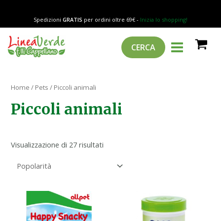
Popolarità
Vai
al
Spedizioni
GRATIS
per ordini oltre 69€ -
Inizia lo shopping!
contenuto
MAIN
Cerca
CERCA
MENU
Home
/
Pets
/ Piccoli animali
Piccoli animali
Visualizzazione di 27 risultati