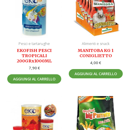
Pesci e tartarughe
Alimenti e snack
EKOFISH PESCI
MANITOBA KG 1
TROPICALI
CONIGLIETTO
200GRx1000ML
4,00
€
7,90
€
AGGIUNGI AL CARRELLO
AGGIUNGI AL CARRELLO