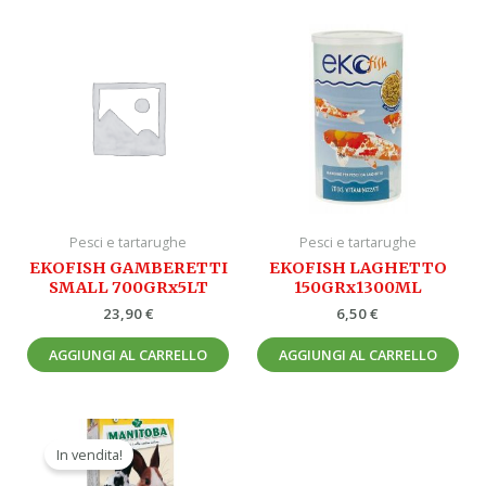
Pesci e tartarughe
Pesci e tartarughe
EKOFISH GAMBERETTI
EKOFISH LAGHETTO
SMALL 700GRx5LT
150GRx1300ML
23,90
€
6,50
€
AGGIUNGI AL CARRELLO
AGGIUNGI AL CARRELLO
Il
Il
prezzo
prezzo
In vendita!
originale
attuale
era:
è: