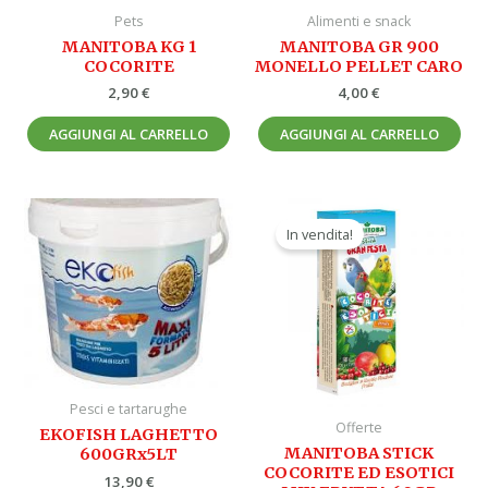
Pets
Alimenti e snack
MANITOBA KG 1
MANITOBA GR 900
COCORITE
MONELLO PELLET CARO
2,90
€
4,00
€
AGGIUNGI AL CARRELLO
AGGIUNGI AL CARRELLO
Il
Il
prezzo
prezzo
In vendita!
originale
attuale
era:
è:
3,00 €.
2,50 €.
Pesci e tartarughe
Offerte
EKOFISH LAGHETTO
MANITOBA STICK
600GRx5LT
COCORITE ED ESOTICI
13,90
€