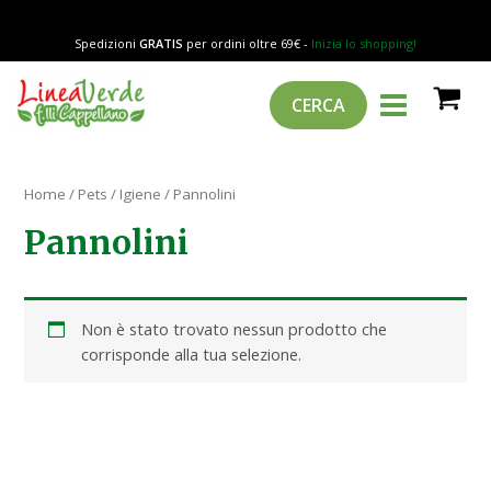
Vai
al
Spedizioni
GRATIS
per ordini oltre 69€ -
Inizia lo shopping!
contenuto
MAIN
Cerca
CERCA
MENU
Home
/
Pets
/
Igiene
/ Pannolini
Pannolini
Non è stato trovato nessun prodotto che
corrisponde alla tua selezione.