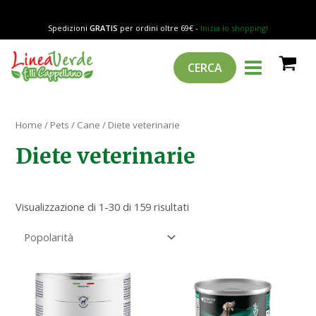
Popolarità
Vai
al
Spedizioni
GRATIS
per ordini oltre 69€ -
Inizia lo shopping!
contenuto
MAIN
Cerca
CERCA
MENU
Home
/
Pets
/
Cane
/ Diete veterinarie
Diete veterinarie
Visualizzazione di 1-30 di 159 risultati