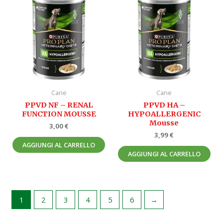
Cane
Cane
PPVD NF – RENAL
PPVD HA –
FUNCTION MOUSSE
HYPOALLERGENIC
Mousse
3,00
€
3,99
€
AGGIUNGI AL CARRELLO
AGGIUNGI AL CARRELLO
1
2
3
4
5
6
→