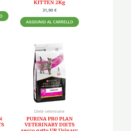
KITTEN 2Kg
31,90
€
LO
AGGIUNGI AL CARRELLO
Diete veterinarie
N
PURINA PRO PLAN
TS
VETERINARY DIETS
secco gatto UR Urinary