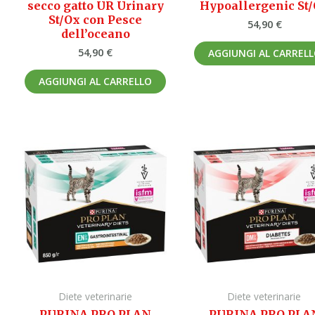
secco gatto UR Urinary
Hypoallergenic St
St/Ox con Pesce
54,90
€
dell’oceano
54,90
€
AGGIUNGI AL CARREL
AGGIUNGI AL CARRELLO
Diete veterinarie
Diete veterinarie
PURINA PRO PLAN
PURINA PRO PLA