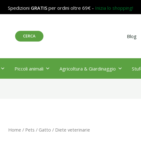
Spedizioni
GRATIS
per ordini oltre 69€ -
Inizia lo shopping!
Cerca
CERCA
Blog
Piccoli animali
Agricoltura & Giardinaggio
Stuf
Home
/
Pets
/
Gatto
/ Diete veterinarie