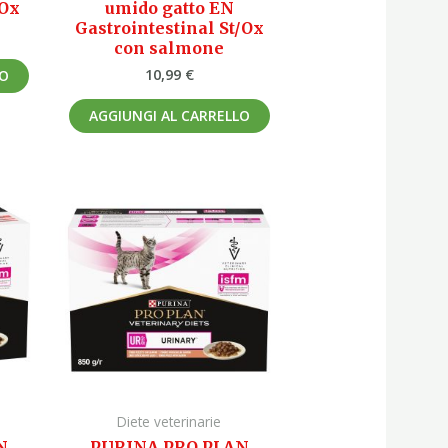
/Ox
umido gatto EN
Gastrointestinal St/Ox
con salmone
10,99
€
LO
AGGIUNGI AL CARRELLO
Diete veterinarie
N
PURINA PRO PLAN