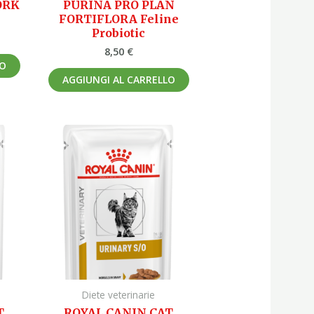
ORK
PURINA PRO PLAN
FORTIFLORA Feline
Probiotic
8,50
€
LO
AGGIUNGI AL CARRELLO
Diete veterinarie
T
ROYAL CANIN CAT