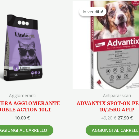
Il
Il
prezzo
pr
In vendita!
In vendita!
originale
at
era:
è:
49,20 €.
27,
Agglomeranti
Antiparassitari
IERA AGGLOMERANTE
ADVANTIX SPOT-ON PE
UBLE ACTION 10LT
10/25KG 4PIP
10,00
€
49,20
€
27,90
€
GGIUNGI AL CARRELLO
AGGIUNGI AL CARREL