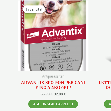
Il
Il
prezzo
prezzo
In vendita!
In vendita!
originale
attuale
era:
è:
56,70 €.
32,90 €.
Antiparassitari
ADVANTIX SPOT-ON PER CANI
LETT
FINO A 4KG 6PIP
DO
56,70
€
32,90
€
AGGIUNGI AL CARRELLO
A