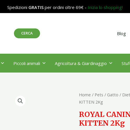
Spedizioni
GRATIS
per ordini oltre 69€ -
Inizia lo shopping!
Cerca
CERCA
Blog
Piccoli animali
Agricoltura & Giardinaggio
Stuf
ROYAL
Home
/
Pets
/
Gatto
/
Diet
CANIN
KITTEN 2Kg
GASTROINTESTINAL
ROYAL CANI
KITTEN
KITTEN 2Kg
2Kg