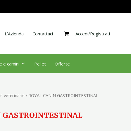
KITTEN
2Kg
quantità
Accedi/Registrati
L’Azienda
Contattaci
e e camini
Pellet
Offerte
e veterinarie
/ ROYAL CANIN GASTROINTESTINAL
N GASTROINTESTINAL