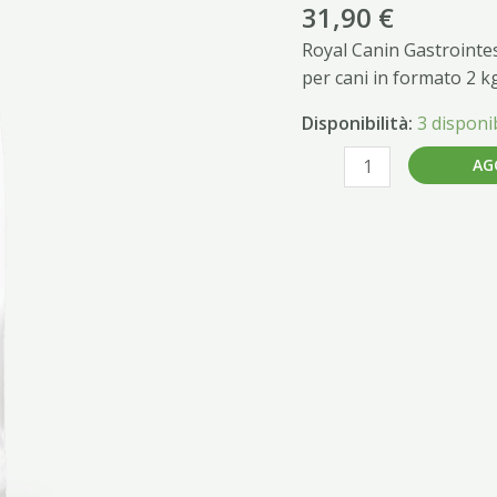
quantità
31,90
€
Royal Canin Gastrointest
per cani in formato 2 k
Disponibilità:
3 disponib
AG