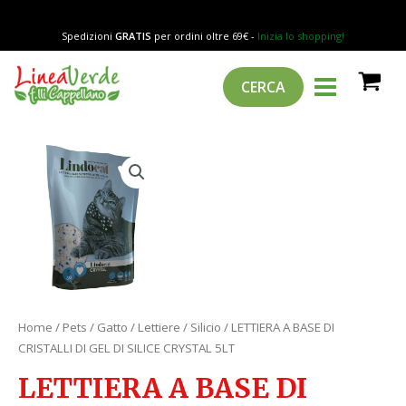
Vai
DI
al
CRISTALLI
Spedizioni
GRATIS
per ordini oltre 69€ -
Inizia lo shopping!
contenuto
DI
MAIN
Cerca
GEL
CERCA
MENU
DI
SILICE
CRYSTAL
LETTIERA
5LT
A
quantità
BASE
DI
CRISTALLI
DI
GEL
DI
SILICE
Home
/
Pets
/
Gatto
/
Lettiere
/
Silicio
/ LETTIERA A BASE DI
CRYSTAL
CRISTALLI DI GEL DI SILICE CRYSTAL 5LT
5LT
LETTIERA A BASE DI
quantità