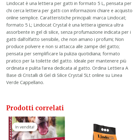
Lindocat è una lettiera per gatti in formato 5 L, pensata per
chi cerca lettiera per gatti con informazioni chiare e acquisto
online semplice. Caratteristiche principali: marca Lindocat;
formato 5 L; Lindocat Crystal è una lettiera igienica ultra
assorbente in gel di silice, senza profumazione indicata per i
gatti dall’olfatto sensibile, che non amano i profumi; Non
produce polvere e non si attacca alle zampe del gatto;
pensata per semplificare la pulizia quotidiana; formato
pratico per la toilette del gatto. Ideale per mantenere più
ordinata e pulita l’area dedicata al gatto. Ordina Lettiera A
Base di Cristalli di Gel di Silice Crystal 5Lt online su Linea
Verde Cappellano.
Prodotti correlati
Il
Il
prezzo
prezzo
In vendita!
In vendita!
originale
attuale
era:
è:
63,90 €.
37,90 €.