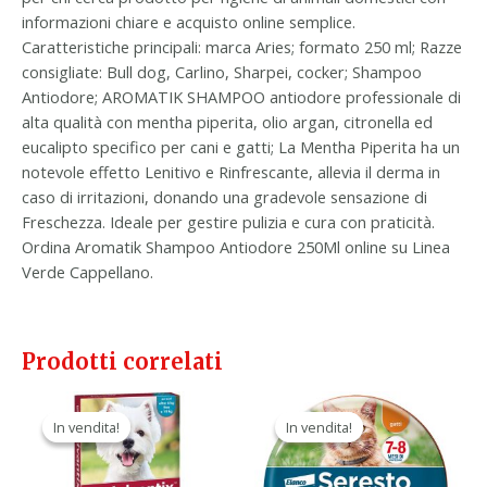
informazioni chiare e acquisto online semplice.
Caratteristiche principali: marca Aries; formato 250 ml; Razze
consigliate: Bull dog, Carlino, Sharpei, cocker; Shampoo
Antiodore; AROMATIK SHAMPOO antiodore professionale di
alta qualità con mentha piperita, olio argan, citronella ed
eucalipto specifico per cani e gatti; La Mentha Piperita ha un
notevole effetto Lenitivo e Rinfrescante, allevia il derma in
caso di irritazioni, donando una gradevole sensazione di
Freschezza. Ideale per gestire pulizia e cura con praticità.
Ordina Aromatik Shampoo Antiodore 250Ml online su Linea
Verde Cappellano.
Prodotti correlati
Il
Il
Il
Il
prezzo
prezzo
prezzo
prezzo
In vendita!
In vendita!
In vendita!
In vendita!
originale
attuale
originale
attuale
era:
è:
era:
è:
58,40 €.
33,90 €.
53,00 €.
29,90 €.