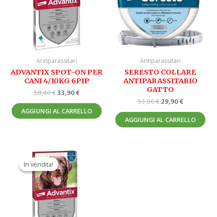
Antiparassitari
Antiparassitari
ADVANTIX SPOT-ON PER
SERESTO COLLARE
CANI 4/10KG 6PIP
ANTIPARASSITARIO
GATTO
58,40
€
33,90
€
53,00
€
29,90
€
AGGIUNGI AL CARRELLO
AGGIUNGI AL CARRELLO
Il
Il
prezzo
prezzo
In vendita!
In vendita!
originale
attuale
era:
è:
67,90 €.
39,90 €.