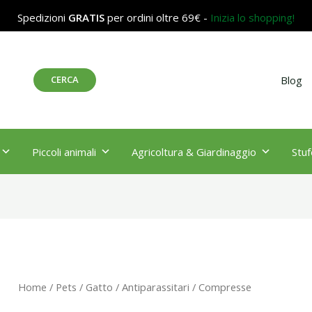
Spedizioni
GRATIS
per ordini oltre 69€ -
Inizia lo shopping!
Cerca
CERCA
Blog
Piccoli animali
Agricoltura & Giardinaggio
Stuf
Home
/
Pets
/
Gatto
/
Antiparassitari
/ Compresse