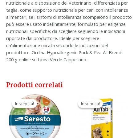
nutrizionale a disposizione del Veterinario, differenziata per
taglia, come supporto nutrizionale per cani con intolleranze
alimentari; se i sintomi di intolleranza scompaiono il prodotto
può essere usato indefinitamente; formulato per esigenze
nutrizionali specifiche; da scegliere seguendo le indicazioni
riportate dal produttore. Ideale per scegliere
un’alimentazione mirata secondo le indicazioni del
produttore. Ordina Hypoallergenic Pork & Pea All Breeds
200 g online su Linea Verde Cappellano.
Prodotti correlati
Il
Il
Il
Il
prezzo
prezzo
prezzo
prezzo
In vendita!
In vendita!
In vendita!
In vendita!
originale
attuale
originale
attuale
era:
è:
era:
è:
53,00 €.
29,90 €.
35,90 €.
22,90 €.