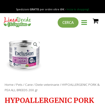
Vai
al
Spedizioni
GRATIS
per ordini oltre 69€ -
Inizia lo shopping!
contenuto
MAIN
Cerca
CERCA
MENU
Home
/
Pets
/
Cane
/
Diete veterinarie
/ HYPOALLERGENIC PORK &
PEA ALL BREEDS 200 gr
HYPOALLERGENIC PORK