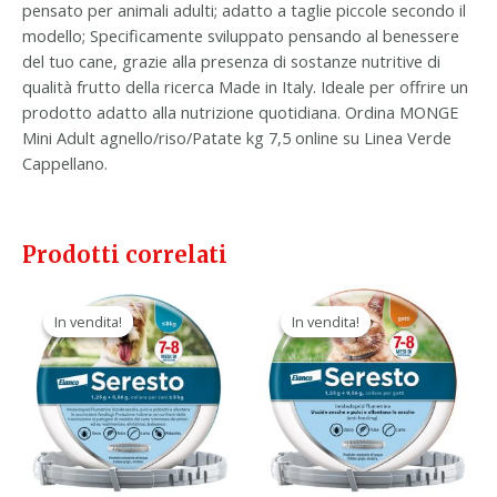
pensato per animali adulti; adatto a taglie piccole secondo il
modello; Specificamente sviluppato pensando al benessere
del tuo cane, grazie alla presenza di sostanze nutritive di
qualità frutto della ricerca Made in Italy. Ideale per offrire un
prodotto adatto alla nutrizione quotidiana. Ordina MONGE
Mini Adult agnello/riso/Patate kg 7,5 online su Linea Verde
Cappellano.
Prodotti correlati
Il
Il
Il
Il
prezzo
prezzo
prezzo
prezzo
In vendita!
In vendita!
In vendita!
In vendita!
originale
attuale
originale
attuale
era:
è:
era:
è:
54,70 €.
29,90 €.
53,00 €.
29,90 €.