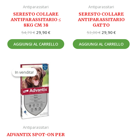
Antiparassitari
Antiparassitari
SERESTO COLLARE
SERESTO COLLARE
ANTIPARASSITARIO ≤
ANTIPARASSITARIO
8KG CM 38
GATTO
54,70
€
29,90
€
53,00
€
29,90
€
AGGIUNGI AL CARRELLO
AGGIUNGI AL CARRELLO
Il
Il
prezzo
prezzo
In vendita!
In vendita!
originale
attuale
era:
è:
67,90 €.
39,90 €.
Antiparassitari
ADVANTIX SPOT-ON PER