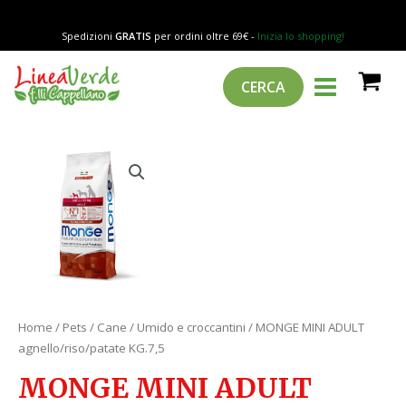
Vai
al
Spedizioni
GRATIS
per ordini oltre 69€ -
Inizia lo shopping!
contenuto
MAIN
Cerca
CERCA
MENU
Home
/
Pets
/
Cane
/
Umido e croccantini
/ MONGE MINI ADULT
agnello/riso/patate KG.7,5
MONGE MINI ADULT