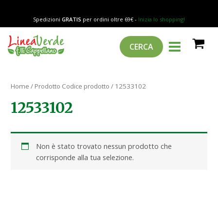
Vai
al
Spedizioni
GRATIS
per ordini oltre 69€ -
Inizia lo shopping!
contenuto
MAIN
Cerca
CERCA
MENU
Home
/ Prodotto Codice prodotto / 12533102
12533102
Non è stato trovato nessun prodotto che
corrisponde alla tua selezione.