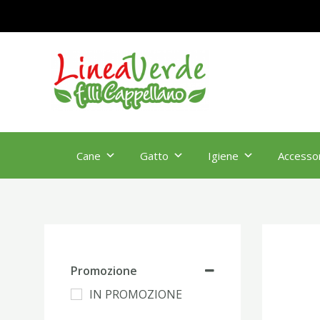
al
contenuto
Cane
Gatto
Igiene
Accessor
Promozione
IN PROMOZIONE