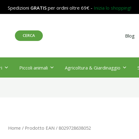
Spedizioni
GRATIS
per ordini oltre 69€ -
Inizia lo shopping!
Cerca
CERCA
Blog
i
Piccoli animali
Agricoltura & Giardinaggio
Home
/ Prodotto EAN / 8029728638052