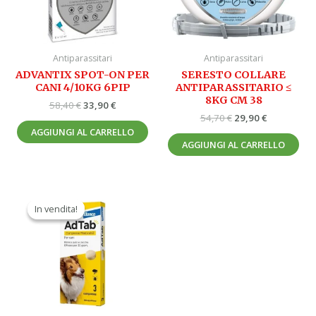
Antiparassitari
Antiparassitari
ADVANTIX SPOT-ON PER
SERESTO COLLARE
CANI 4/10KG 6PIP
ANTIPARASSITARIO ≤
8KG CM 38
58,40
€
33,90
€
54,70
€
29,90
€
AGGIUNGI AL CARRELLO
AGGIUNGI AL CARRELLO
Il
Il
prezzo
prezzo
In vendita!
In vendita!
originale
attuale
era:
è:
47,90 €.
29,90 €.