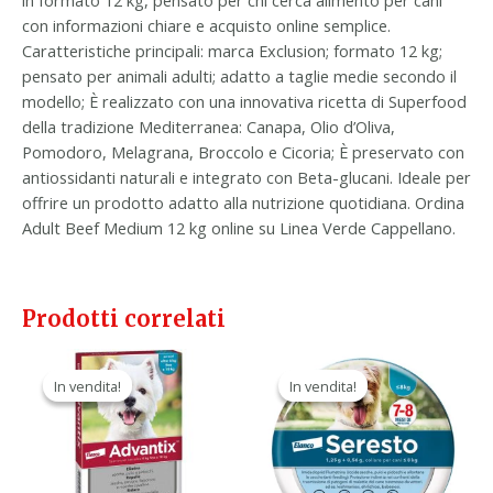
in formato 12 kg, pensato per chi cerca alimento per cani
con informazioni chiare e acquisto online semplice.
Caratteristiche principali: marca Exclusion; formato 12 kg;
pensato per animali adulti; adatto a taglie medie secondo il
modello; È realizzato con una innovativa ricetta di Superfood
della tradizione Mediterranea: Canapa, Olio d’Oliva,
Pomodoro, Melagrana, Broccolo e Cicoria; È preservato con
antiossidanti naturali e integrato con Beta-glucani. Ideale per
offrire un prodotto adatto alla nutrizione quotidiana. Ordina
Adult Beef Medium 12 kg online su Linea Verde Cappellano.
Prodotti correlati
Il
Il
Il
Il
prezzo
prezzo
prezzo
prezzo
In vendita!
In vendita!
In vendita!
In vendita!
originale
attuale
originale
attuale
era:
è:
era:
è:
58,40 €.
33,90 €.
54,70 €.
29,90 €.