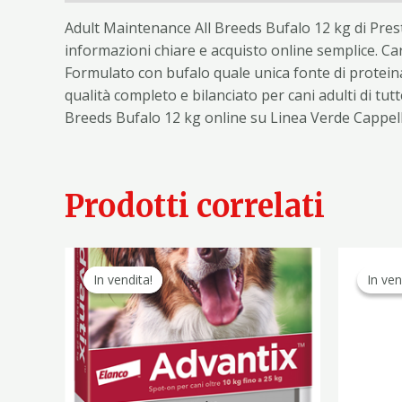
Adult Maintenance All Breeds Bufalo 12 kg di Pres
informazioni chiare e acquisto online semplice. Car
Formulato con bufalo quale unica fonte di proteina
qualità completo e bilanciato per cani adulti di tut
Breeds Bufalo 12 kg online su Linea Verde Cappel
Prodotti correlati
Il
Il
prezzo
prezzo
In vendita!
In vendita!
In ven
In ven
originale
attuale
era:
è:
63,90 €.
37,90 €.