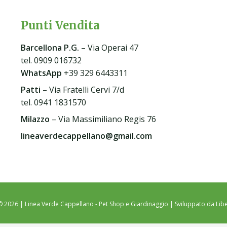
Punti Vendita
Barcellona P.G
.
– Via Operai 47
tel. 0909 016732
WhatsApp
+39 329 6443311
Patti
– Via Fratelli Cervi 7/d
tel. 0941 1831570
Milazzo
– Via Massimiliano Regis 76
lineaverdecappellano@gmail.com
© 2026 | Linea Verde Cappellano - Pet Shop e Giardinaggio | Sviluppato da
Libe