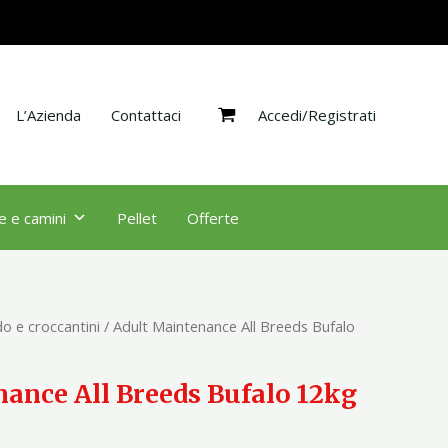
Breeds
Bufalo
12kg
quantità
Accedi/Registrati
L’Azienda
Contattaci
e e camini
Pellet
Offerte
o e croccantini
/ Adult Maintenance All Breeds Bufalo
ance All Breeds Bufalo 12kg