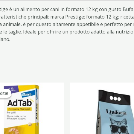
tige è un alimento per cani in formato 12 kg con gusto Bufal
atteristiche principali: marca Prestige; formato 12 kg; ricett
 animale, è per questo altamente appetibile e perfetto per m
te le taglie. Ideale per offrire un prodotto adatto alla nutri
lano.
Il
Il
prezzo
prezzo
dita!
dita!
originale
attuale
era:
è:
34,80 €.
21,90 €.