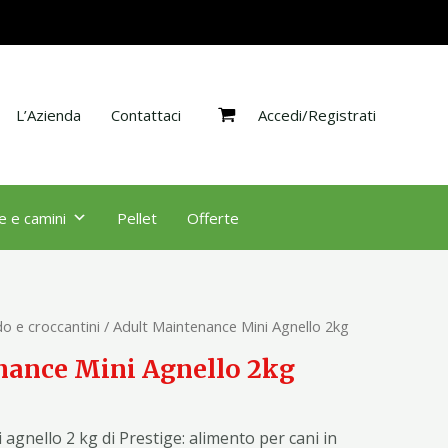
Agnello
2kg
quantità
Accedi/Registrati
L’Azienda
Contattaci
e e camini
Pellet
Offerte
o e croccantini
/ Adult Maintenance Mini Agnello 2kg
nance Mini Agnello 2kg
agnello 2 kg di Prestige: alimento per cani in