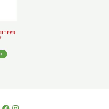
LI PER
G
LO