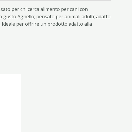
sato per chi cerca alimento per cani con
 o gusto Agnello; pensato per animali adulti; adatto
a. Ideale per offrire un prodotto adatto alla
ezzo
tuale
90 €.