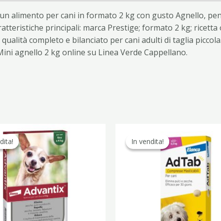
 un alimento per cani in formato 2 kg con gusto Agnello, pen
atteristiche principali: marca Prestige; formato 2 kg; ricetta
 qualità completo e bilanciato per cani adulti di taglia piccol
ini agnello 2 kg online su Linea Verde Cappellano.
Il
Il
Il
Il
prezzo
prezzo
prezzo
pr
dita!
dita!
In vendita!
In vendita!
originale
attuale
originale
at
era:
è:
era:
è:
43,20 €.
24,90 €.
37,30 €.
23,