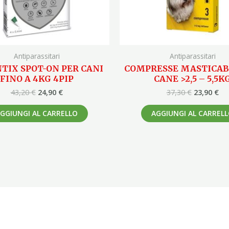
Antiparassitari
Antiparassitari
TIX SPOT-ON PER CANI
COMPRESSE MASTICABI
FINO A 4KG 4PIP
CANE >2,5 – 5,5K
43,20
€
24,90
€
37,30
€
23,90
€
GGIUNGI AL CARRELLO
AGGIUNGI AL CARREL