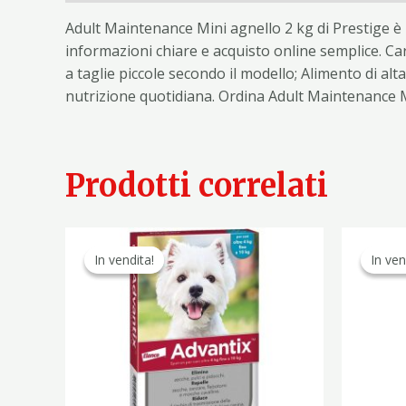
Adult Maintenance Mini agnello 2 kg di Prestige è
informazioni chiare e acquisto online semplice. Car
a taglie piccole secondo il modello; Alimento di alta
nutrizione quotidiana. Ordina Adult Maintenance M
Prodotti correlati
Il
Il
prezzo
prezzo
In vendita!
In vendita!
In ven
In ven
originale
attuale
era:
è:
58,40 €.
33,90 €.