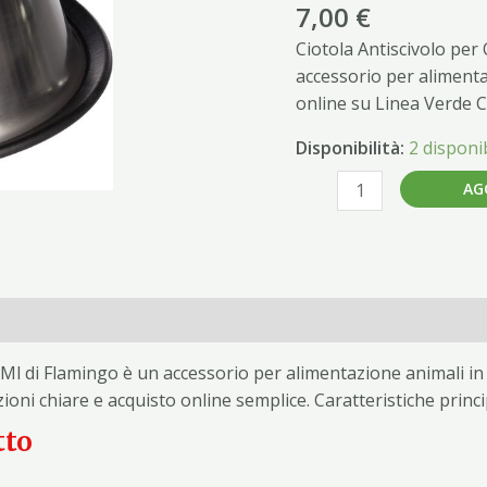
16CM
7,00
€
900ML
Ciotola Antiscivolo pe
quantità
accessorio per alimenta
online su Linea Verde 
Disponibilità:
2 disponib
AG
l di Flamingo è un accessorio per alimentazione animali in 
oni chiare e acquisto online semplice. Caratteristiche princ
tto