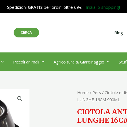
Spedizioni
GRATIS
per ordini oltre 69€ -
Inizia lo shopping!
Cerca
CERCA
Blog
Piccoli animali
Agricoltura & Giardinaggio
Stuf
CIOTOLA
Home
/
Pets
/
Ciotole e di
ANTISCIVOLO
LUNGHE 16CM 900ML
PER
CIOTOLA ANT
ORECCHIE
LUNGHE 16C
LUNGHE