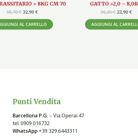
RASSITARIO > 8KG CM 70
GATTO >2,0 – 8,0
58,70
€
32,90
€
36,20
€
22,90
€
GGIUNGI AL CARRELLO
AGGIUNGI AL CARREL
Punti Vendita
Barcellona P.G
.
– Via Operai 47
tel. 0909 016732
WhatsApp
+39 329 6443311