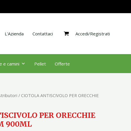
ORECCHIE
LUNGHE
16CM
900ML
Accedi/Registrati
quantità
L’Azienda
Contattaci
e e camini
Pellet
Offerte
stributori
/ CIOTOLA ANTISCIVOLO PER ORECCHIE
ISCIVOLO PER ORECCHIE
M 900ML