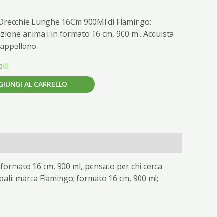
r Orecchie Lunghe 16Cm 900Ml di Flamingo:
zione animali in formato 16 cm, 900 ml. Acquista
Cappellano.
ili
GIUNGI AL CARRELLO
formato 16 cm, 900 ml, pensato per chi cerca
ipali: marca Flamingo; formato 16 cm, 900 ml;