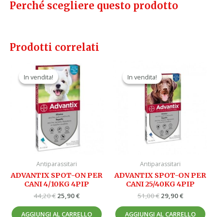
Perché scegliere questo prodotto
Prodotti correlati
Il
Il
Il
Il
prezzo
prezzo
prezzo
prezzo
In vendita!
In vendita!
In vendita!
In vendita!
originale
attuale
originale
attuale
era:
è:
era:
è:
44,20 €.
25,90 €.
51,00 €.
29,90 €.
Antiparassitari
Antiparassitari
ADVANTIX SPOT-ON PER
ADVANTIX SPOT-ON PER
CANI 4/10KG 4PIP
CANI 25/40KG 4PIP
44,20
€
25,90
€
51,00
€
29,90
€
AGGIUNGI AL CARRELLO
AGGIUNGI AL CARRELLO