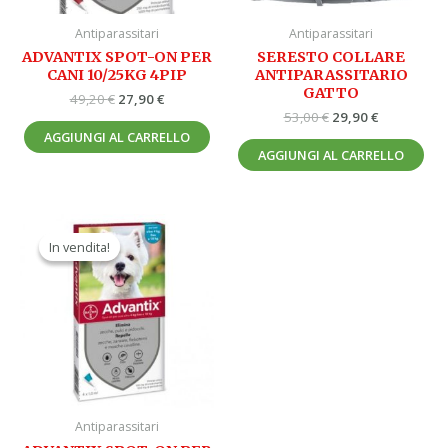
Antiparassitari
Antiparassitari
ADVANTIX SPOT-ON PER
SERESTO COLLARE
CANI 10/25KG 4PIP
ANTIPARASSITARIO
GATTO
49,20
€
27,90
€
53,00
€
29,90
€
AGGIUNGI AL CARRELLO
AGGIUNGI AL CARRELLO
Il
Il
prezzo
prezzo
In vendita!
In vendita!
originale
attuale
era:
è:
44,20 €.
25,90 €.
Antiparassitari