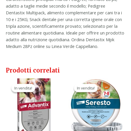
adatto a taglie medie secondo il modello; Pedigree
Dentastix Multipack, alimento complementare per cani tra i
10 e i 25KG; Snack dentale per una corretta igiene orale con
tripla azione, scientificamente provato; selezionato per la
routine alimentare quotidiana. Ideale per offrire un prodotto
adatto alla nutrizione quotidiana. Ordina Dentastix Mpk
Medium 28Pz online su Linea Verde Cappellano.
Prodotti correlati
Il
Il
Il
Il
prezzo
prezzo
prezzo
prezzo
In vendita!
In vendita!
In vendita!
In vendita!
originale
attuale
originale
attuale
era:
è:
era:
è:
49,20 €.
27,90 €.
53,00 €.
29,90 €.