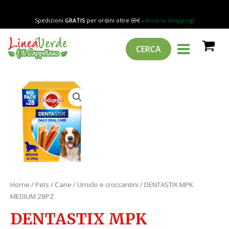
Vai
28PZ
al
quantità
Spedizioni
GRATIS
per ordini oltre 69€ -
Inizia lo shopping!
contenuto
MAIN
Cerca
CERCA
MENU
DENTASTIX
MPK
MEDIUM
28PZ
quantità
Home
/
Pets
/
Cane
/
Umido e croccantini
/ DENTASTIX MPK
MEDIUM 28PZ
DENTASTIX MPK