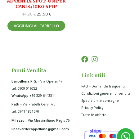
ADVANTIX SPOT-ON PER
CANI 4/10KG 4PIP
44,20
€
25,90
€
AGGIUNGI AL CARRELLO
Punti Vendita
Link utili
Barcellona P.G
.
– Via Operai 47
FAQ – Domande frequenti
tel. 0909 016732
Condizioni generali di vendita
WhatsApp
+39 329 6443311
Spedizioni e consegne
Patti
– Via Fratelli Cervi 7/d
Privacy Policy
tel. 0941 1831570
Tutte le offerte
Milazzo
– Via Massimiliano Regis 76
lineaverdecappellano@gmail.com