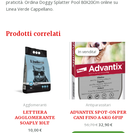
praticità. Ordina Doggy Splatter Pool 80X20Cm online su
Linea Verde Cappellano.
Prodotti correlati
Il
Il
prezzo
prezzo
In vendita!
In vendita!
originale
attuale
era:
è:
56,70 €.
32,90 €.
Agglomeranti
Antiparassitari
LETTIERA
ADVANTIX SPOT-ON PER
AGGLOMERANTE
CANI FINO A 4KG 6PIP
SOAPLY 10LT
56,70
€
32,90
€
10,00
€