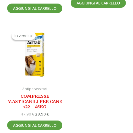
AGGIUNGI AL CARRELLO
AGGIUNGI AL CARRELLO
Il
Il
prezzo
prezzo
In vendita!
In vendita!
originale
attuale
era:
è:
47,90 €.
29,90 €.
Antiparassitari
COMPRESSE
MASTICABILI PER CANE
>22 – 45KG
47,90
€
29,90
€
AGGIUNGI AL CARRELLO