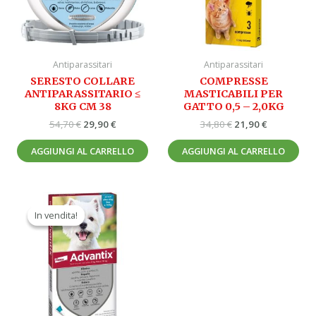
Antiparassitari
Antiparassitari
SERESTO COLLARE
COMPRESSE
ANTIPARASSITARIO ≤
MASTICABILI PER
8KG CM 38
GATTO 0,5 – 2,0KG
54,70
€
29,90
€
34,80
€
21,90
€
AGGIUNGI AL CARRELLO
AGGIUNGI AL CARRELLO
Il
Il
prezzo
prezzo
In vendita!
In vendita!
originale
attuale
era:
è:
58,40 €.
33,90 €.