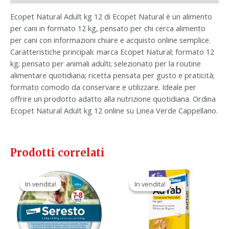
Ecopet Natural Adult kg 12 di Ecopet Natural è un alimento
per cani in formato 12 kg, pensato per chi cerca alimento
per cani con informazioni chiare e acquisto online semplice.
Caratteristiche principali: marca Ecopet Natural; formato 12
kg; pensato per animali adulti; selezionato per la routine
alimentare quotidiana; ricetta pensata per gusto e praticità;
formato comodo da conservare e utilizzare. Ideale per
offrire un prodotto adatto alla nutrizione quotidiana. Ordina
Ecopet Natural Adult kg 12 online su Linea Verde Cappellano.
Prodotti correlati
Il
Il
Il
Il
prezzo
prezzo
prezzo
prezzo
In vendita!
In vendita!
In vendita!
In vendita!
originale
attuale
originale
attuale
era:
è:
era:
è:
54,70 €.
29,90 €.
34,80 €.
21,90 €.