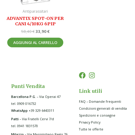
Antiparassitari
ADVANTIX SPOT-ON PER
CANI 4/10KG 6PIP
58,40
€
33,90
€
AGGIUNGI AL CARRELLO
Punti Vendita
Link utili
Barcellona P.G
.
– Via Operai 47
FAQ – Domande frequenti
tel. 0909 016732
Condizioni generali di vendita
WhatsApp
+39 329 6443311
Spedizioni e consegne
Patti
– Via Fratelli Cervi 7/d
Privacy Policy
tel. 0941 1831570
Tutte le offerte
Milazzo
– Via Massimiliano Regis 76