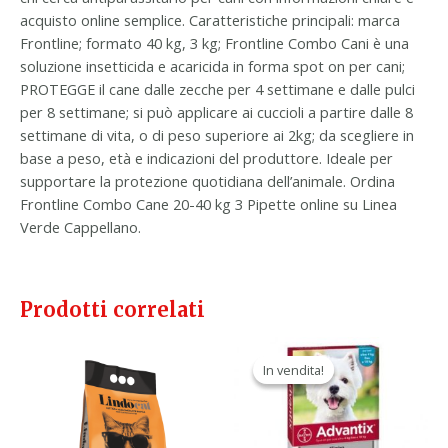
acquisto online semplice. Caratteristiche principali: marca
Frontline; formato 40 kg, 3 kg; Frontline Combo Cani è una
soluzione insetticida e acaricida in forma spot on per cani;
PROTEGGE il cane dalle zecche per 4 settimane e dalle pulci
per 8 settimane; si può applicare ai cuccioli a partire dalle 8
settimane di vita, o di peso superiore ai 2kg; da scegliere in
base a peso, età e indicazioni del produttore. Ideale per
supportare la protezione quotidiana dell’animale. Ordina
Frontline Combo Cane 20-40 kg 3 Pipette online su Linea
Verde Cappellano.
Prodotti correlati
Il
Il
prezzo
prezzo
In vendita!
In vendita!
originale
attuale
era:
è:
44,20 €.
25,90 €.