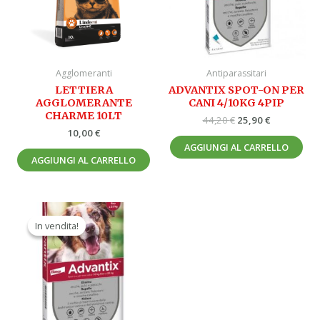
Agglomeranti
Antiparassitari
LETTIERA
ADVANTIX SPOT-ON PER
AGGLOMERANTE
CANI 4/10KG 4PIP
CHARME 10LT
44,20
€
25,90
€
10,00
€
AGGIUNGI AL CARRELLO
AGGIUNGI AL CARRELLO
Il
Il
prezzo
prezzo
In vendita!
In vendita!
originale
attuale
era:
è:
49,20 €.
27,90 €.