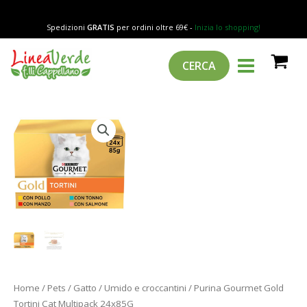
Vai
Tortini
al
Cat
Spedizioni
GRATIS
per ordini oltre 69€ -
Inizia lo shopping!
contenuto
Multipack
MAIN
Cerca
24x85G
CERCA
MENU
quantità
Purina
Gourmet
Gold
Tortini
Cat
Multipack
24x85G
quantità
Home
/
Pets
/
Gatto
/
Umido e croccantini
/ Purina Gourmet Gold
Tortini Cat Multipack 24x85G