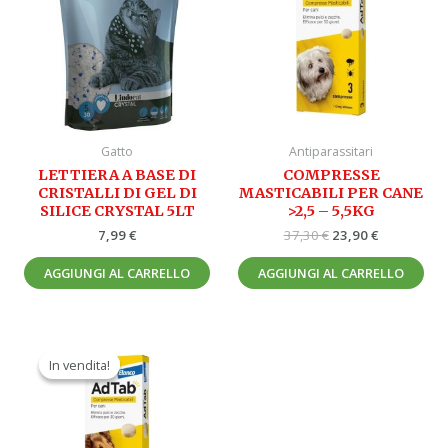
37,30 €.
23,90 €.
Gatto
Antiparassitari
LETTIERA A BASE DI
COMPRESSE
CRISTALLI DI GEL DI
MASTICABILI PER CANE
SILICE CRYSTAL 5LT
>2,5 – 5,5KG
7,99
€
37,30
€
23,90
€
AGGIUNGI AL CARRELLO
AGGIUNGI AL CARRELLO
Il
Il
prezzo
prezzo
In vendita!
In vendita!
originale
attuale
era:
è:
47,90 €.
29,90 €.