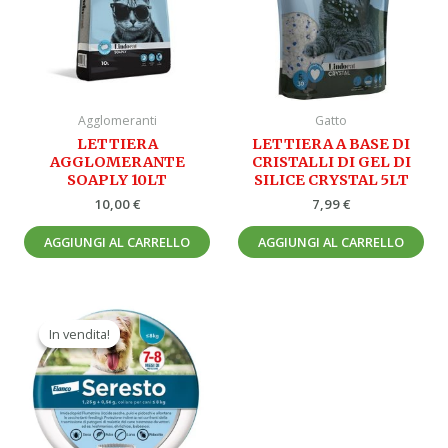
Agglomeranti
Gatto
LETTIERA
LETTIERA A BASE DI
AGGLOMERANTE
CRISTALLI DI GEL DI
SOAPLY 10LT
SILICE CRYSTAL 5LT
10,00
€
7,99
€
AGGIUNGI AL CARRELLO
AGGIUNGI AL CARRELLO
Il
Il
prezzo
prezzo
In vendita!
In vendita!
originale
attuale
era:
è:
54,70 €.
29,90 €.