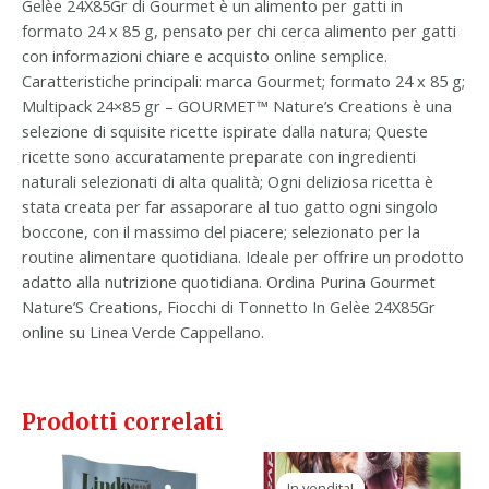
Gelèe 24X85Gr di Gourmet è un alimento per gatti in
formato 24 x 85 g, pensato per chi cerca alimento per gatti
con informazioni chiare e acquisto online semplice.
Caratteristiche principali: marca Gourmet; formato 24 x 85 g;
Multipack 24×85 gr – GOURMET™ Nature’s Creations è una
selezione di squisite ricette ispirate dalla natura; Queste
ricette sono accuratamente preparate con ingredienti
naturali selezionati di alta qualità; Ogni deliziosa ricetta è
stata creata per far assaporare al tuo gatto ogni singolo
boccone, con il massimo del piacere; selezionato per la
routine alimentare quotidiana. Ideale per offrire un prodotto
adatto alla nutrizione quotidiana. Ordina Purina Gourmet
Nature’S Creations, Fiocchi di Tonnetto In Gelèe 24X85Gr
online su Linea Verde Cappellano.
Prodotti correlati
Il
Il
prezzo
prezzo
In vendita!
In vendita!