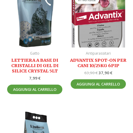
originale
attuale
era:
è:
63,90 €.
37,90 €.
Gatto
Antiparassitari
LETTIERA A BASE DI
ADVANTIX SPOT-ON PER
CRISTALLI DI GEL DI
CANI 10/25KG 6PIP
SILICE CRYSTAL 5LT
63,90
€
37,90
€
7,99
€
AGGIUNGI AL CARRELLO
AGGIUNGI AL CARRELLO