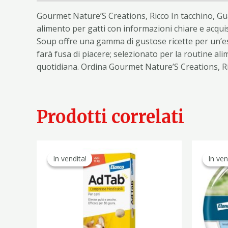
Gourmet Nature’S Creations, Ricco In tacchino, Gu
alimento per gatti con informazioni chiare e acqui
Soup offre una gamma di gustose ricette per un’esp
farà fusa di piacere; selezionato per la routine al
quotidiana. Ordina Gourmet Nature’S Creations, Ri
Prodotti correlati
Il
Il
prezzo
prezzo
In vendita!
In vendita!
In ven
In ven
originale
attuale
era:
è:
39,50 €.
24,90 €.