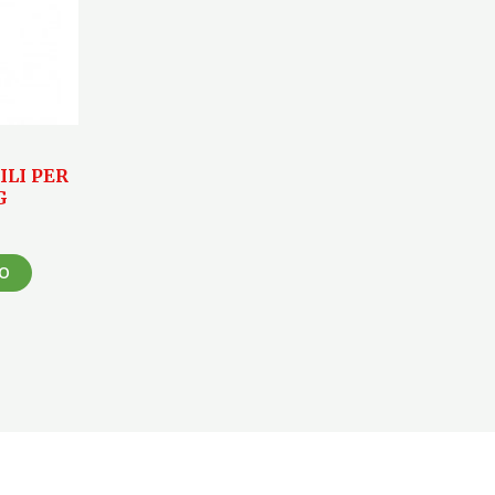
LI PER
G
LO