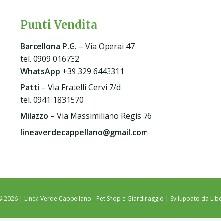
Punti Vendita
Barcellona P.G
.
– Via Operai 47
tel. 0909 016732
WhatsApp
+39 329 6443311
Patti
– Via Fratelli Cervi 7/d
tel. 0941 1831570
Milazzo
– Via Massimiliano Regis 76
lineaverdecappellano@gmail.com
© 2026 | Linea Verde Cappellano - Pet Shop e Giardinaggio | Sviluppato da
Libe