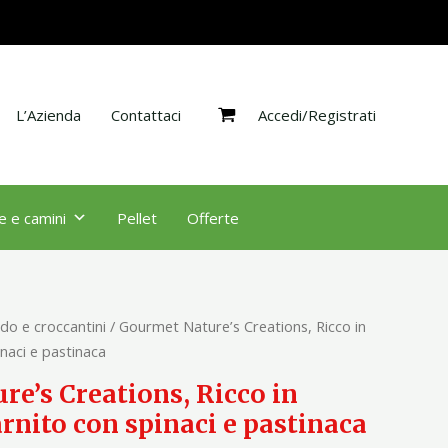
Ricco
in
Tacchino,
guarnito
Accedi/Registrati
con
L’Azienda
Contattaci
spinaci
e
pastinaca
quantità
e e camini
Pellet
Offerte
do e croccantini
/ Gourmet Nature’s Creations, Ricco in
naci e pastinaca
e’s Creations, Ricco in
rnito con spinaci e pastinaca