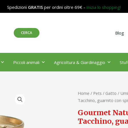
Spedizioni
GRATIS
per ordini oltre 69€ -
Inizia lo shopping!
Cerca
CERCA
Blog
Piccoli animali
Agricoltura & Giardinaggio
Stuf
Gourmet
Home
/
Pets
/
Gatto
/
Umi
Nature's
Tacchino, guarnito con spi
Creations,
Gourmet Natur
Ricco
Tacchino, gua
in