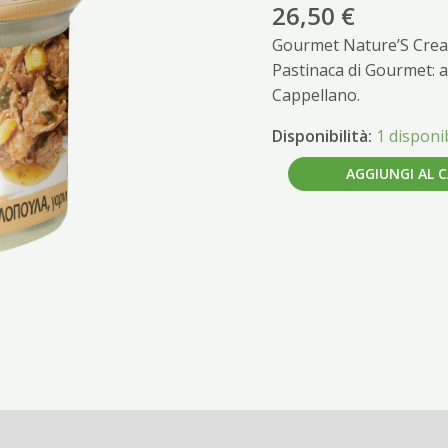
Tacchino,
26,50
€
guarnito
Gourmet Nature’S Creati
con
Pastinaca di Gourmet: a
spinaci
Cappellano.
e
pastinaca
Disponibilità:
1 disponib
quantità
AGGIUNGI AL 