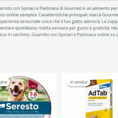
arnito con Spinaci e Pastinaca di Gourmet è un alimento per
sto online semplice. Caratteristiche principali: marca Gourme
erienza sensoriale unica che il tuo gatto adorerà; La zuppa 
imentare quotidiana; ricetta pensata per gusto e praticità. Id
cco In tacchino, Guarnito con Spinaci e Pastinaca online su
Il
Il
Il
Il
prezzo
prezzo
prezzo
pr
dita!
dita!
In vendita!
In vendita!
originale
attuale
originale
at
era:
è:
era:
è:
58,70 €.
32,90 €.
35,90 €.
22,