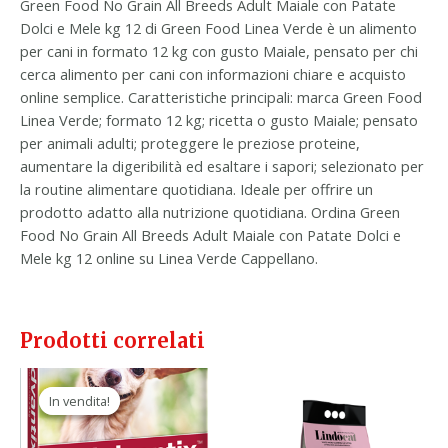
Green Food No Grain All Breeds Adult Maiale con Patate
Dolci e Mele kg 12 di Green Food Linea Verde è un alimento
per cani in formato 12 kg con gusto Maiale, pensato per chi
cerca alimento per cani con informazioni chiare e acquisto
online semplice. Caratteristiche principali: marca Green Food
Linea Verde; formato 12 kg; ricetta o gusto Maiale; pensato
per animali adulti; proteggere le preziose proteine,
aumentare la digeribilità ed esaltare i sapori; selezionato per
la routine alimentare quotidiana. Ideale per offrire un
prodotto adatto alla nutrizione quotidiana. Ordina Green
Food No Grain All Breeds Adult Maiale con Patate Dolci e
Mele kg 12 online su Linea Verde Cappellano.
Prodotti correlati
Il
Il
prezzo
prezzo
In vendita!
In vendita!
originale
attuale
era:
è:
56,70 €.
32,90 €.