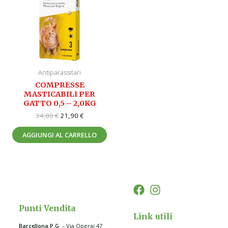
34,80 €.
21,90 €.
Antiparassitari
COMPRESSE
MASTICABILI PER
GATTO 0,5 – 2,0KG
34,80
€
21,90
€
AGGIUNGI AL CARRELLO
Punti Vendita
Link utili
Barcellona P.G
.
– Via Operai 47