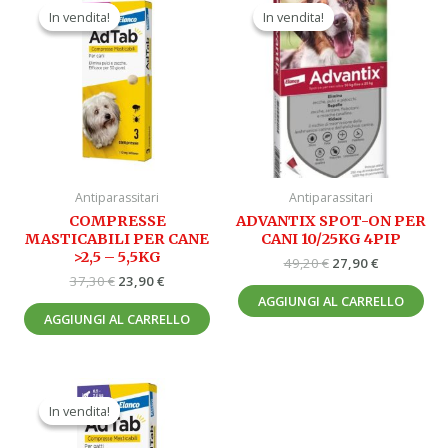
prezzo
prezzo
prezzo
prezzo
In vendita!
In vendita!
In vendita!
In vendita!
originale
attuale
originale
attuale
era:
è:
era:
è:
37,30 €.
23,90 €.
49,20 €.
27,90 €.
Antiparassitari
Antiparassitari
COMPRESSE
ADVANTIX SPOT-ON PER
MASTICABILI PER CANE
CANI 10/25KG 4PIP
>2,5 – 5,5KG
49,20
€
27,90
€
37,30
€
23,90
€
AGGIUNGI AL CARRELLO
AGGIUNGI AL CARRELLO
Il
Il
prezzo
prezzo
In vendita!
In vendita!
originale
attuale
era:
è: