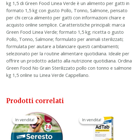
kg 1,5 di Green Food Linea Verde è un alimento per gatti in
formato 1,5 kg con gusto Pollo, Tonno, Salmone, pensato
per chi cerca alimento per gatti con informazioni chiare e
acquisto online semplice. Caratteristiche principali: marca
Green Food Linea Verde; formato 1,5 kg; ricetta o gusto
Pollo, Tonno, Salmone; formulato per animali sterilizzati;
formulata per aiutare a bilanciare questi cambiamenti;
selezionato per la routine alimentare quotidiana. Ideale per
offrire un prodotto adatto alla nutrizione quotidiana. Ordina
Green Food No Grain Sterilizzato pollo con tonno e salmone
kg 1,5 online su Linea Verde Cappellano.
Prodotti correlati
Il
Il
Il
Il
prezzo
prezzo
prezzo
prezzo
In vendita!
In vendita!
In vendita!
In vendita!
originale
attuale
originale
attuale
era:
è:
era:
è:
58,70 €.
32,90 €.
47,90 €.
29,90 €.