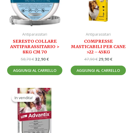
Antiparassitari
Antiparassitari
SERESTO COLLARE
COMPRESSE
ANTIPARASSITARIO >
MASTICABILI PER CANE
8KG CM 70
>22 – 45KG
58,70
€
32,90
€
47,90
€
29,90
€
AGGIUNGI AL CARRELLO
AGGIUNGI AL CARRELLO
Il
Il
prezzo
prezzo
In vendita!
In vendita!
originale
attuale
era:
è:
49,20 €.
27,90 €.