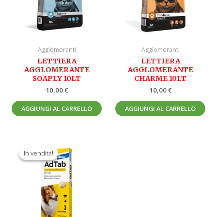
Agglomeranti
Agglomeranti
LETTIERA
LETTIERA
AGGLOMERANTE
AGGLOMERANTE
SOAPLY 10LT
CHARME 10LT
10,00
€
10,00
€
AGGIUNGI AL CARRELLO
AGGIUNGI AL CARRELLO
Il
Il
prezzo
prezzo
In vendita!
In vendita!
originale
attuale
era:
è:
47,90 €.
29,90 €.