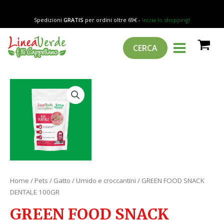
Vai
DENTALE
al
100GR
Spedizioni
GRATIS
per ordini oltre 69€ -
Inizia lo shopping!
contenuto
quantità
MAIN
Cerca
CERCA
MENU
GREEN
FOOD
SNACK
DENTALE
100GR
quantità
Home
/
Pets
/
Gatto
/
Umido e croccantini
/ GREEN FOOD SNACK
DENTALE 100GR
GREEN FOOD SNACK