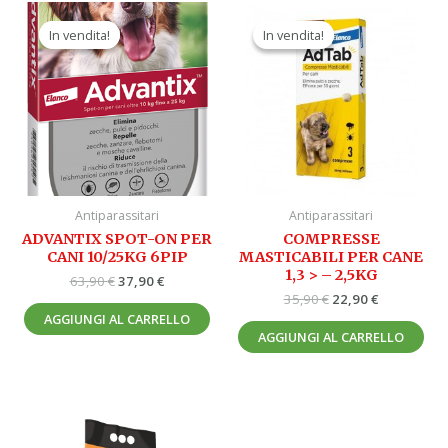
Il
Il
Il
Il
prezzo
prezzo
prezzo
prezzo
In vendita!
In vendita!
In vendita!
In vendita!
originale
attuale
originale
attuale
era:
è:
era:
è:
63,90 €.
37,90 €.
35,90 €.
22,90 €.
Antiparassitari
Antiparassitari
ADVANTIX SPOT-ON PER
COMPRESSE
CANI 10/25KG 6PIP
MASTICABILI PER CANE
1,3 > – 2,5KG
63,90
€
37,90
€
35,90
€
22,90
€
AGGIUNGI AL CARRELLO
AGGIUNGI AL CARRELLO