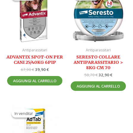
era:
è:
era:
è:
67,90 €.
39,90 €.
58,70 €.
32,90 €.
Antiparassitari
Antiparassitari
ADVANTIX SPOT-ON PER
SERESTO COLLARE
CANI 25/40KG 6PIP
ANTIPARASSITARIO >
8KG CM 70
67,90
€
39,90
€
58,70
€
32,90
€
AGGIUNGI AL CARRELLO
AGGIUNGI AL CARRELLO
Il
Il
prezzo
prezzo
In vendita!
In vendita!
originale
attuale
era:
è:
43,30 €.
26,90 €.