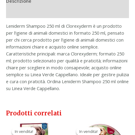
Descrizione
Informazioni aggiuntive
Leniderm Shampoo 250 ml di Clorexyderm è un prodotto
per l’igiene di animali domestici in formato 250 ml, pensato
per chi cerca prodotto per l’igiene di animali domestici con
informazioni chiare e acquisto online semplice.
Caratteristiche principali: marca Clorexyderm; formato 250
ml; prodotto selezionato per qualità e praticità; informazioni
chiare per scegliere in modo consapevole; acquisto online
semplice su Linea Verde Cappellano. Ideale per gestire pulizia
e cura con praticità. Ordina Leniderm Shampoo 250 ml online
su Linea Verde Cappellano.
Prodotti correlati
Il
Il
Il
Il
prezzo
prezzo
prezzo
prezzo
In vendita!
In vendita!
In vendita!
In vendita!
originale
attuale
originale
attuale