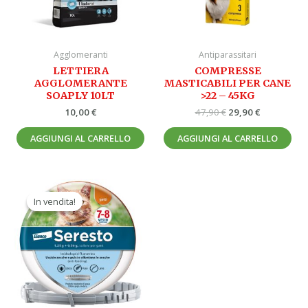
Agglomeranti
Antiparassitari
LETTIERA
COMPRESSE
AGGLOMERANTE
MASTICABILI PER CANE
SOAPLY 10LT
>22 – 45KG
10,00
€
47,90
€
29,90
€
AGGIUNGI AL CARRELLO
AGGIUNGI AL CARRELLO
Il
Il
prezzo
prezzo
In vendita!
In vendita!
originale
attuale
era:
è:
53,00 €.
29,90 €.