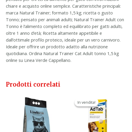
chiare e acquisto online semplice. Caratteristiche principali:
marca Natural Trainer; formato 1,5 kg; ricetta o gusto
Tonno; pensato per animali adulti; Natural Trainer Adult con
Tonno è l’alimento completo ed equilibrato per gatti adulti,
oltre 1 anno d’età; Ricetta altamente appetibile e
dall’ottimale profilo proteico, ideale per un vero carnivoro.
Ideale per offrire un prodotto adatto alla nutrizione
quotidiana. Ordina Natural Trainer Cat Adult tonno 1,5 kg
online su Linea Verde Cappellano.
Prodotti correlati
Il
Il
prezzo
prezzo
In vendita!
In vendita!
originale
attuale
era:
è:
47,90 €.
29,90 €.