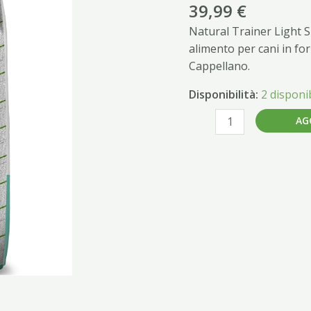
7KG
39,99
€
quantità
Natural Trainer Light S
alimento per cani in fo
Cappellano.
Disponibilità:
2 disponib
AG