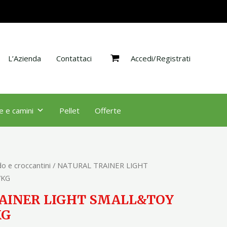
SMALL&TOY
TACCHINO
7KG
quantità
Accedi/Registrati
L’Azienda
Contattaci
e e camini
Pellet
Offerte
o e croccantini
/ NATURAL TRAINER LIGHT
7KG
AINER LIGHT SMALL&TOY
KG