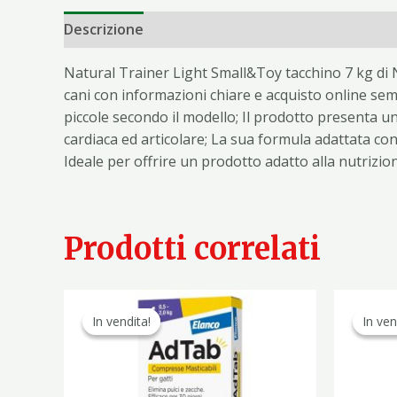
Descrizione
Informazioni aggiuntive
Natural Trainer Light Small&Toy tacchino 7 kg di 
cani con informazioni chiare e acquisto online semp
piccole secondo il modello; Il prodotto presenta un
cardiaca ed articolare; La sua formula adattata conti
Ideale per offrire un prodotto adatto alla nutrizi
Prodotti correlati
Il
Il
prezzo
prezzo
In vendita!
In vendita!
In ven
In ven
originale
attuale
era:
è:
34,80 €.
21,90 €.