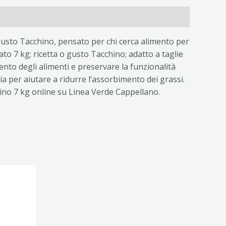
gusto Tacchino, pensato per chi cerca alimento per
to 7 kg; ricetta o gusto Tacchino; adatto a taglie
ento degli alimenti e preservare la funzionalità
dia per aiutare a ridurre l’assorbimento dei grassi.
hino 7 kg online su Linea Verde Cappellano.
ezzo
tuale
90 €.