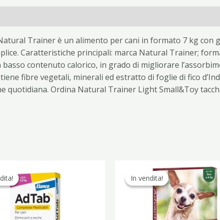
Natural Trainer è un alimento per cani in formato 7 kg con 
lice. Caratteristiche principali: marca Natural Trainer; forma
 basso contenuto calorico, in grado di migliorare l’assorbim
ene fibre vegetali, minerali ed estratto di foglie di fico d’In
one quotidiana. Ordina Natural Trainer Light Small&Toy tacc
Il
Il
Il
Il
prezzo
prezzo
prezzo
pr
dita!
dita!
In vendita!
In vendita!
originale
attuale
originale
at
era:
è:
era:
è:
37,30 €.
23,90 €.
43,20 €.
24,