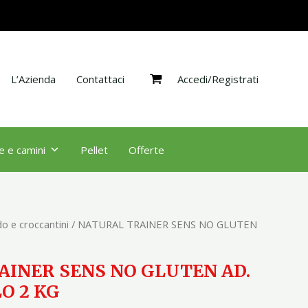
NO
GLUTEN
AD.
MINI
Accedi/Registrati
AGNELLO
L’Azienda
Contattaci
2
KG
quantità
e e camini
Pellet
Offerte
o e croccantini
/ NATURAL TRAINER SENS NO GLUTEN
INER SENS NO GLUTEN AD.
O 2 KG