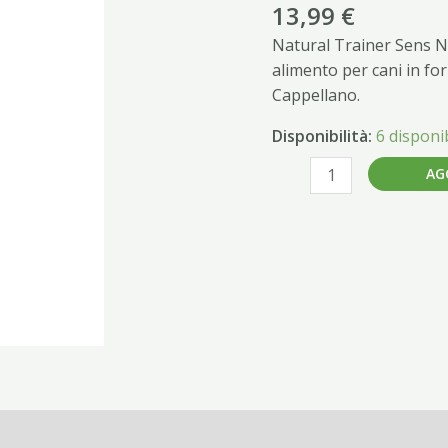
AD.
13,99
€
MINI
Natural Trainer Sens No
AGNELLO
alimento per cani in fo
2
Cappellano.
KG
quantità
Disponibilità:
6 disponib
AG