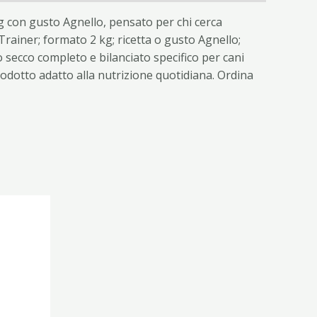
g con gusto Agnello, pensato per chi cerca
Trainer; formato 2 kg; ricetta o gusto Agnello;
 secco completo e bilanciato specifico per cani
prodotto adatto alla nutrizione quotidiana. Ordina
ezzo
tuale
90 €.