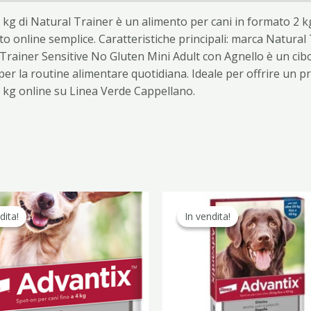
 kg di Natural Trainer è un alimento per cani in formato 2 k
o online semplice. Caratteristiche principali: marca Natural 
 Trainer Sensitive No Gluten Mini Adult con Agnello è un cibo
 per la routine alimentare quotidiana. Ideale per offrire un 
 kg online su Linea Verde Cappellano.
Il
Il
Il
Il
prezzo
prezzo
prezzo
pr
dita!
dita!
In vendita!
In vendita!
originale
attuale
originale
at
era:
è:
era:
è:
56,70 €.
32,90 €.
67,90 €.
39,