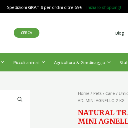
Spedizioni
GRATIS
per ordini oltre 69€ -
Inizia lo shopping!
Cerca
CERCA
Blog
Piccoli animali
Agricoltura & Giardinaggio
Stuf
NATURAL
Home
/
Pets
/
Cane
/
Umid
TRAINER
AD. MINI AGNELLO 2 KG
SENS
NATURAL TRA
NO
MINI AGNELL
GLUTEN