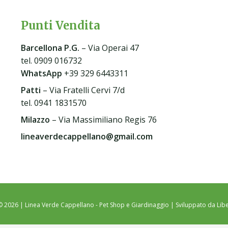
Punti Vendita
Barcellona P.G
.
– Via Operai 47
tel. 0909 016732
WhatsApp
+39 329 6443311
Patti
– Via Fratelli Cervi 7/d
tel. 0941 1831570
Milazzo
– Via Massimiliano Regis 76
lineaverdecappellano@gmail.com
© 2026 | Linea Verde Cappellano - Pet Shop e Giardinaggio | Sviluppato da
Libe