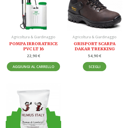
varianti.
Le
opzioni
possono
essere
Agricoltura & Giardinaggio
Agricoltura & Giardinaggio
scelte
POMPA IRRORATRICE
GRISPORT SCARPA
nella
PVC LT 16
DAKAR TREKKING
pagina
22,90
€
54,90
€
del
prodotto
AGGIUNGI AL CARRELLO
SCEGLI