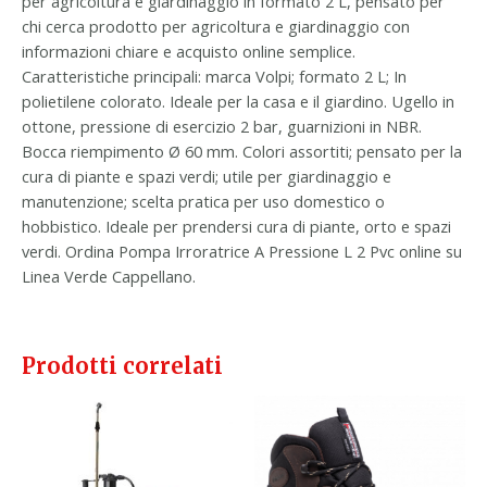
per agricoltura e giardinaggio in formato 2 L, pensato per
chi cerca prodotto per agricoltura e giardinaggio con
informazioni chiare e acquisto online semplice.
Caratteristiche principali: marca Volpi; formato 2 L; In
polietilene colorato. Ideale per la casa e il giardino. Ugello in
ottone, pressione di esercizio 2 bar, guarnizioni in NBR.
Bocca riempimento Ø 60 mm. Colori assortiti; pensato per la
cura di piante e spazi verdi; utile per giardinaggio e
manutenzione; scelta pratica per uso domestico o
hobbistico. Ideale per prendersi cura di piante, orto e spazi
verdi. Ordina Pompa Irroratrice A Pressione L 2 Pvc online su
Linea Verde Cappellano.
Prodotti correlati
Questo
prodotto
ha
più