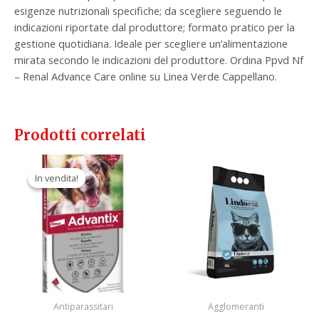
esigenze nutrizionali specifiche; da scegliere seguendo le
indicazioni riportate dal produttore; formato pratico per la
gestione quotidiana. Ideale per scegliere un’alimentazione
mirata secondo le indicazioni del produttore. Ordina Ppvd Nf
– Renal Advance Care online su Linea Verde Cappellano.
Prodotti correlati
Il
Il
prezzo
prezzo
In vendita!
In vendita!
originale
attuale
era:
è:
49,20 €.
27,90 €.
Antiparassitari
Agglomeranti