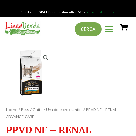
Vai
RENAL
al
ADVANCE
Spedizioni
GRATIS
per ordini oltre 69€ -
Inizia lo shopping!
contenuto
CARE
MAIN
Cerca
quantità
CERCA
MENU
PPVD
NF
-
RENAL
ADVANCE
CARE
quantità
Home
/
Pets
/
Gatto
/
Umido e croccantini
/ PPVD NF – RENAL
ADVANCE CARE
PPVD NF – RENAL