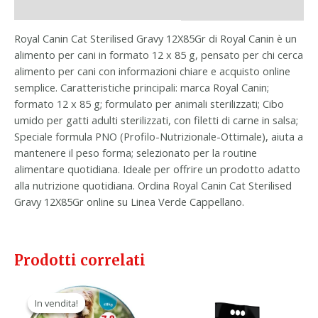
Informazioni aggiuntive
Royal Canin Cat Sterilised Gravy 12X85Gr di Royal Canin è un
alimento per cani in formato 12 x 85 g, pensato per chi cerca
alimento per cani con informazioni chiare e acquisto online
semplice. Caratteristiche principali: marca Royal Canin;
formato 12 x 85 g; formulato per animali sterilizzati; Cibo
umido per gatti adulti sterilizzati, con filetti di carne in salsa;
Speciale formula PNO (Profilo-Nutrizionale-Ottimale), aiuta a
mantenere il peso forma; selezionato per la routine
alimentare quotidiana. Ideale per offrire un prodotto adatto
alla nutrizione quotidiana. Ordina Royal Canin Cat Sterilised
Gravy 12X85Gr online su Linea Verde Cappellano.
Prodotti correlati
Il
Il
prezzo
prezzo
In vendita!
In vendita!
originale
attuale