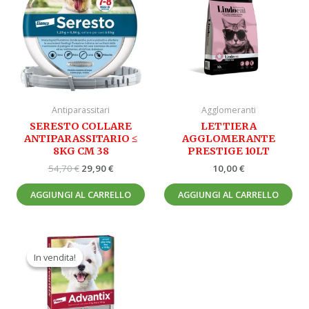
era:
è:
54,70 €.
29,90 €.
Antiparassitari
Agglomeranti
SERESTO COLLARE
LETTIERA
ANTIPARASSITARIO ≤
AGGLOMERANTE
8KG CM 38
PRESTIGE 10LT
54,70
€
29,90
€
10,00
€
AGGIUNGI AL CARRELLO
AGGIUNGI AL CARRELLO
Il
Il
prezzo
prezzo
In vendita!
In vendita!
originale
attuale
era:
è:
58,40 €.
33,90 €.