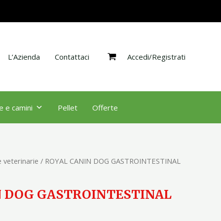
GASTROINTESTINAL
PUPPY
2.5K
quantità
Accedi/Registrati
L’Azienda
Contattaci
e e camini
Pellet
Offerte
 veterinarie
/ ROYAL CANIN DOG GASTROINTESTINAL
N DOG GASTROINTESTINAL