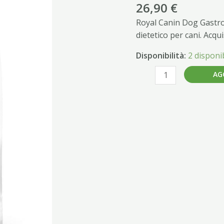
2.5K
26,90
€
quantità
Royal Canin Dog Gastroi
dietetico per cani. Acq
Disponibilità:
2 disponib
AG