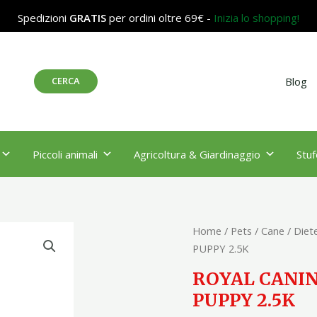
Spedizioni
GRATIS
per ordini oltre 69€ -
Inizia lo shopping!
Cerca
CERCA
Blog
Piccoli animali
Agricoltura & Giardinaggio
Stuf
ROYAL
Home
/
Pets
/
Cane
/
Diete
CANIN
PUPPY 2.5K
DOG
ROYAL CANI
GASTROINTESTINAL
PUPPY 2.5K
PUPPY