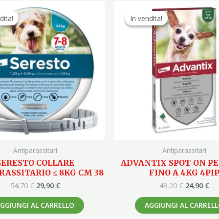
Il
Il
Il
Il
prezzo
prezzo
prezzo
pr
dita!
dita!
In vendita!
In vendita!
originale
attuale
originale
at
era:
è:
era:
è:
54,70 €.
29,90 €.
43,20 €.
24,
Antiparassitari
Antiparassitari
SERESTO COLLARE
ADVANTIX SPOT-ON PE
RASSITARIO ≤ 8KG CM 38
FINO A 4KG 4PI
54,70
€
29,90
€
43,20
€
24,90
€
GGIUNGI AL CARRELLO
AGGIUNGI AL CARREL