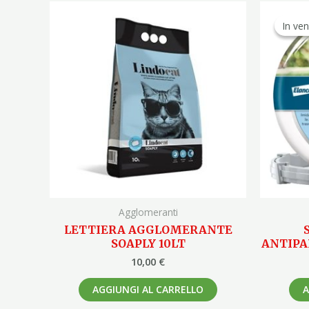
In ven
In ven
Agglomeranti
LETTIERA AGGLOMERANTE
SOAPLY 10LT
ANTIPA
10,00
€
AGGIUNGI AL CARRELLO
A