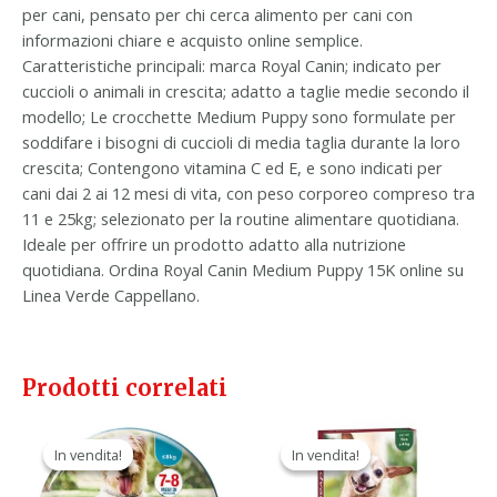
per cani, pensato per chi cerca alimento per cani con
informazioni chiare e acquisto online semplice.
Caratteristiche principali: marca Royal Canin; indicato per
cuccioli o animali in crescita; adatto a taglie medie secondo il
modello; Le crocchette Medium Puppy sono formulate per
soddifare i bisogni di cuccioli di media taglia durante la loro
crescita; Contengono vitamina C ed E, e sono indicati per
cani dai 2 ai 12 mesi di vita, con peso corporeo compreso tra
11 e 25kg; selezionato per la routine alimentare quotidiana.
Ideale per offrire un prodotto adatto alla nutrizione
quotidiana. Ordina Royal Canin Medium Puppy 15K online su
Linea Verde Cappellano.
Prodotti correlati
Il
Il
Il
Il
prezzo
prezzo
prezzo
prezzo
In vendita!
In vendita!
In vendita!
In vendita!
originale
attuale
originale
attuale
era:
è:
era:
è: