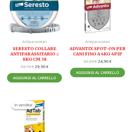
54,70 €.
29,90 €.
43,20 €.
24,90 €.
Antiparassitari
Antiparassitari
SERESTO COLLARE
ADVANTIX SPOT-ON PER
ANTIPARASSITARIO ≤
CANI FINO A 4KG 4PIP
8KG CM 38
43,20
€
24,90
€
54,70
€
29,90
€
AGGIUNGI AL CARRELLO
AGGIUNGI AL CARRELLO
Il
Il
prezzo
prezzo
In vendita!
In vendita!
originale
attuale
era:
è:
39,50 €.
24,90 €.