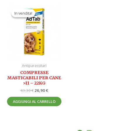
Il
Il
prezzo
prezzo
In vendita!
In vendita!
originale
attuale
era:
è:
43,30 €.
26,90 €.
Antiparassitari
COMPRESSE
MASTICABILI PER CANE
>11 – 22KG
43,30
€
26,90
€
AGGIUNGI AL CARRELLO