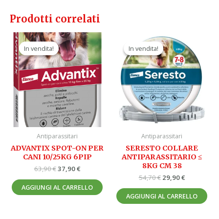
Prodotti correlati
Il
Il
Il
Il
prezzo
prezzo
prezzo
prezzo
In vendita!
In vendita!
In vendita!
In vendita!
originale
attuale
originale
attuale
era:
è:
era:
è:
63,90 €.
37,90 €.
54,70 €.
29,90 €.
Antiparassitari
Antiparassitari
ADVANTIX SPOT-ON PER
SERESTO COLLARE
CANI 10/25KG 6PIP
ANTIPARASSITARIO ≤
8KG CM 38
63,90
€
37,90
€
54,70
€
29,90
€
AGGIUNGI AL CARRELLO
AGGIUNGI AL CARRELLO