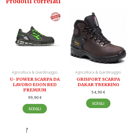
Prodotti correlati
Questo
Questo
prodotto
prodotto
ha
ha
più
più
varianti.
varianti.
Le
Le
opzioni
opzioni
possono
possono
essere
essere
Agricoltura & Giardinaggio
Agricoltura & Giardinaggio
scelte
scelte
U- POWER SCARPA DA
GRISPORT SCARPA
nella
nella
LAVORO EGON RED
DAKAR TREKKING
pagina
pagina
PREMIUM
54,90
€
del
del
99,90
€
prodotto
prodotto
SCEGLI
SCEGLI