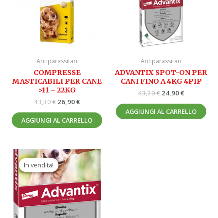
Antiparassitari
Antiparassitari
COMPRESSE
ADVANTIX SPOT-ON PER
MASTICABILI PER CANE
CANI FINO A 4KG 4PIP
>11 – 22KG
43,20
€
24,90
€
43,30
€
26,90
€
AGGIUNGI AL CARRELLO
AGGIUNGI AL CARRELLO
Il
Il
prezzo
prezzo
In vendita!
In vendita!
originale
attuale
era:
è:
56,70 €.
32,90 €.