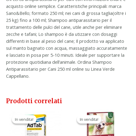
acquisto online semplice. Caratteristiche principali: marca
Sano&Bello; formato 250 ml; nei cani di grossa taglia(oltre i
25 kg) fino a 100 ml; Shampoo antiparassitario per il
trattamento delle pulci del cane, utile anche per eliminare
zecche e tafani; Lo shampoo è da utizzare con dosaggi
differenti in base al peso del cane; Il prodotto va applicato
sul manto bagnato con acqua, massaggiato accuratamente
e lasciato in posa per 5-10 minuti. Ideale per supportare la
protezione quotidiana dell’animale. Ordina Shampoo
Antiparassitario per Cani 250 ml online su Linea Verde
Cappellano.
Prodotti correlati
Il
Il
Il
Il
prezzo
prezzo
prezzo
prezzo
In vendita!
In vendita!
In vendita!
In vendita!
originale
attuale
originale
attuale
era:
è:
era:
è:
43,30 €.
26,90 €.
43,20 €.
24,90 €.