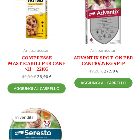
era:
è:
era:
è:
43,30 €.
26,90 €.
49,20 €.
27,90 €.
Antiparassitari
Antiparassitari
COMPRESSE
ADVANTIX SPOT-ON PER
MASTICABILI PER CANE
CANI 10/25KG 4PIP
>11 – 22KG
49,20
€
27,90
€
43,30
€
26,90
€
AGGIUNGI AL CARRELLO
AGGIUNGI AL CARRELLO
Il
Il
prezzo
prezzo
In vendita!
In vendita!
originale
attuale
era:
è:
53,00 €.
29,90 €.