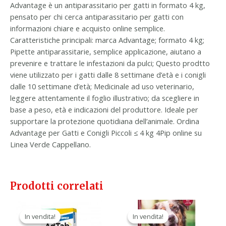
Advantage è un antiparassitario per gatti in formato 4 kg,
pensato per chi cerca antiparassitario per gatti con
informazioni chiare e acquisto online semplice.
Caratteristiche principali: marca Advantage; formato 4 kg;
Pipette antiparassitarie, semplice applicazione, aiutano a
prevenire e trattare le infestazioni da pulci; Questo prodtto
viene utilizzato per i gatti dalle 8 settimane d’età e i conigli
dalle 10 settimane d’età; Medicinale ad uso veterinario,
leggere attentamente il foglio illustrativo; da scegliere in
base a peso, età e indicazioni del produttore. Ideale per
supportare la protezione quotidiana dell’animale. Ordina
Advantage per Gatti e Conigli Piccoli ≤ 4 kg 4Pip online su
Linea Verde Cappellano.
Prodotti correlati
Il
Il
Il
Il
prezzo
prezzo
prezzo
prezzo
In vendita!
In vendita!
In vendita!
In vendita!
originale
attuale
originale
attuale