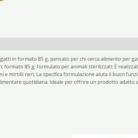
 gatti in formato 85 g, pensato per chi cerca alimento per ga
on; formato 85 g; formulato per animali sterilizzati; È realiz
e mirtilli neri; La specifica formulazione aiuta il buon fun
alimentare quotidiana. Ideale per offrire un prodotto adatto a
Il
Il