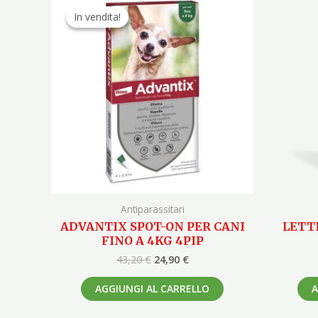
prezzo
prezzo
In vendita!
In vendita!
originale
attuale
era:
è:
43,20 €.
24,90 €.
Antiparassitari
ADVANTIX SPOT-ON PER CANI
LETT
FINO A 4KG 4PIP
43,20
€
24,90
€
AGGIUNGI AL CARRELLO
A