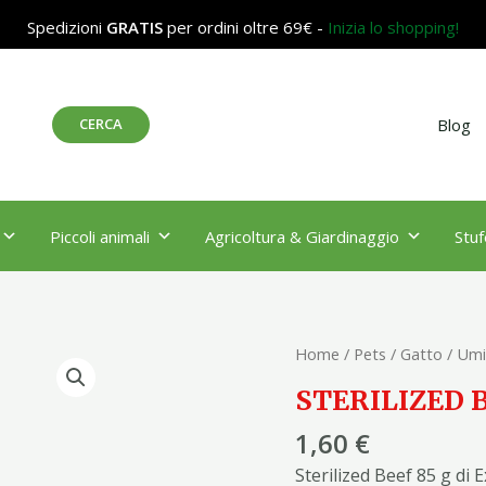
Spedizioni
GRATIS
per ordini oltre 69€ -
Inizia lo shopping!
Cerca
CERCA
Blog
Piccoli animali
Agricoltura & Giardinaggio
Stuf
STERILIZED
Home
/
Pets
/
Gatto
/
Umi
BEEF
STERILIZED B
85
GR
1,60
€
quantità
Sterilized Beef 85 g di 