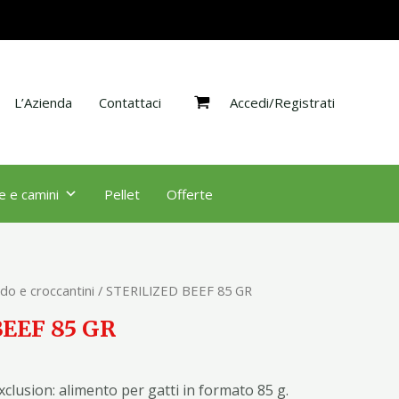
GR
quantità
Accedi/Registrati
L’Azienda
Contattaci
e e camini
Pellet
Offerte
do e croccantini
/ STERILIZED BEEF 85 GR
EEF 85 GR
Exclusion: alimento per gatti in formato 85 g.